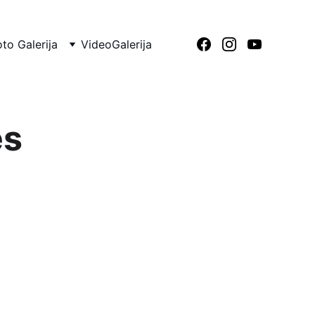
oto Galerija
VideoGalerija
es