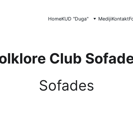
Home
KUD "Duga"
Mediji
Kontakt
F
olklore Club Sofad
Sofades