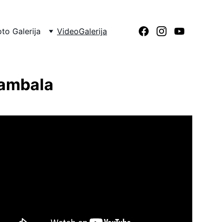
oto Galerija
VideoGalerija
sambala