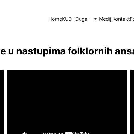
Home
KUD "Duga"
Mediji
Kontakt
F
te u nastupima folklornih an